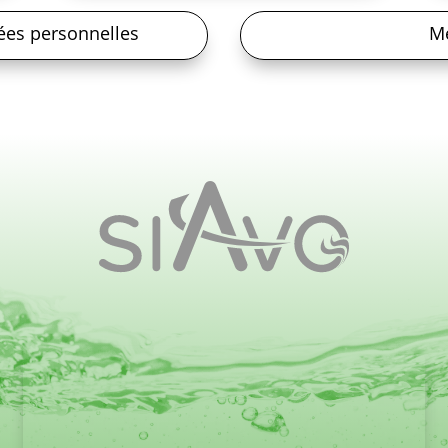
ées personnelles
Me