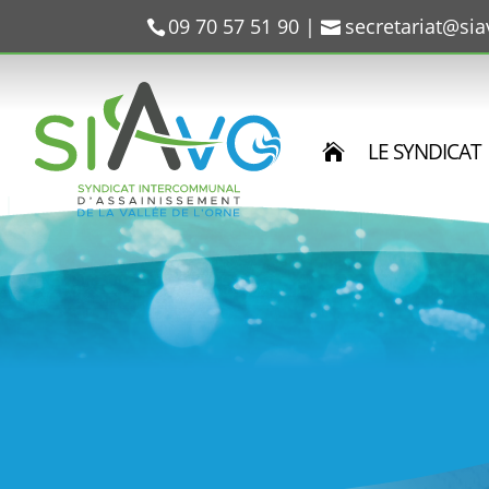
09 70 57 51 90
|
secretariat@si
LE SYNDICAT