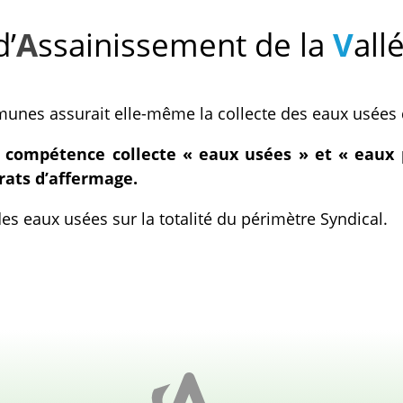
’
A
ssainissement de la
V
allé
nes assurait elle-même la collecte des eaux usées d
 la compétence collecte « eaux usées » et « eau
trats d’affermage.
 des eaux usées sur la totalité du périmètre Syndical.