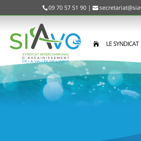
09 70 57 51 90
|
secretariat@si
LE SYNDICAT